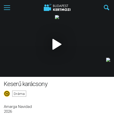
Keserű karácsony
Dráma
Amarga Navidad
2026