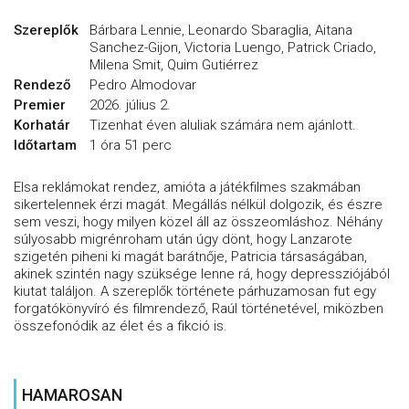
Szereplők
Bárbara Lennie, Leonardo Sbaraglia, Aitana
Sanchez-Gijon, Victoria Luengo, Patrick Criado,
Milena Smit, Quim Gutiérrez
Rendező
Pedro Almodovar
Premier
2026. július 2.
Korhatár
Tizenhat éven aluliak számára nem ajánlott.
Időtartam
1 óra 51 perc
Elsa reklámokat rendez, amióta a játékfilmes szakmában
sikertelennek érzi magát. Megállás nélkül dolgozik, és észre
sem veszi, hogy milyen közel áll az összeomláshoz. Néhány
súlyosabb migrénroham után úgy dönt, hogy Lanzarote
szigetén piheni ki magát barátnője, Patricia társaságában,
akinek szintén nagy szüksége lenne rá, hogy depressziójából
kiutat találjon. A szereplők története párhuzamosan fut egy
forgatókönyvíró és filmrendező, Raúl történetével, miközben
összefonódik az élet és a fikció is.
HAMAROSAN